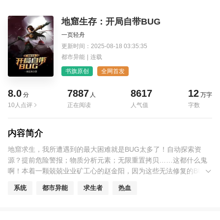
地窟生存：开局自带BUG
一页轻舟
更新时间：2025-08-18 03:35:35
都市异能
|
连载
书旗原创
全网首发
8.0
7887
8617
12
分
人
万字
10人点评
正在阅读
人气值
字数
内容简介
地窟求生，我所遭遇到的最大困难就是BUG太多了！自动探索资
源？提前危险警报；物质分析元素；无限重置拷贝……这都什么鬼
啊！本着一颗兢兢业业矿工心的赵金阳，因为这些无法修复的BUG
的缘故，最终无可奈何的被推上了地下皇帝的位置……
系统
都市异能
求生者
热血