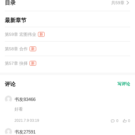
目录
共59章
最新章节
第59章 宏图伟业
新
第58章 合作
新
第57章 抉择
新
评论
写评论
书友83466
好看
2021.7.9 03:19
0
0
书友27591