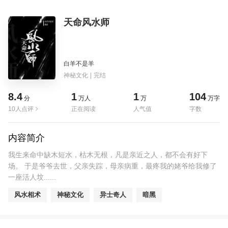
天命风水师
白羊不是羊
神秘文化
|
完结
8.4
1
1
104
分
万人
万
万字
10人点评
正在阅读
人气值
字数
内容简介
我生来命中缺木短水，枯木无根，凡是亲近之人，都不会有好下
场。 于是爷爷去世，父亲失踪，母亲病重，最疼我的姥爷给我修了
一座活人坟......
风水相术
神秘文化
异士奇人
暗黑