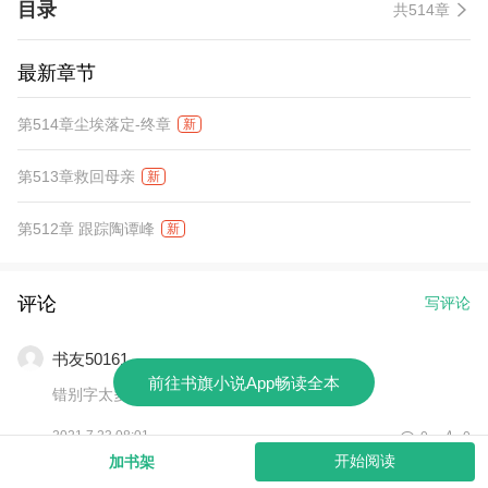
目录
共514章
最新章节
第514章尘埃落定-终章
新
第513章救回母亲
新
第512章 跟踪陶谭峰
新
评论
写评论
书友50161
前往书旗小说App畅读全本
错别字太多了，看书完全靠猜
2021.7.23 08:01
0
0
开始阅读
加书架
查看全部评论(1条)