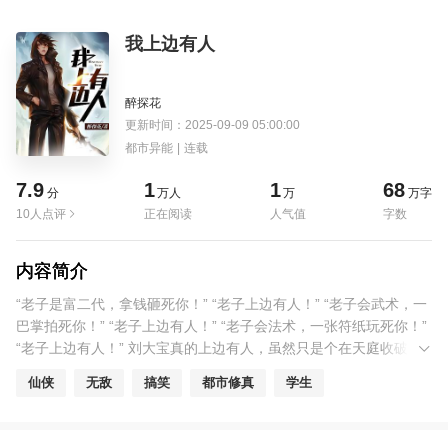
我上边有人
醉探花
更新时间：2025-09-09 05:00:00
都市异能
|
连载
7.9
1
1
68
分
万人
万
万字
10人点评
正在阅读
人气值
字数
内容简介
“老子是富二代，拿钱砸死你！” “老子上边有人！” “老子会武术，一
巴掌拍死你！” “老子上边有人！” “老子会法术，一张符纸玩死你！”
“老子上边有人！” 刘大宝真的上边有人，虽然只是个在天庭收破烂
的……
仙侠
无敌
搞笑
都市修真
学生