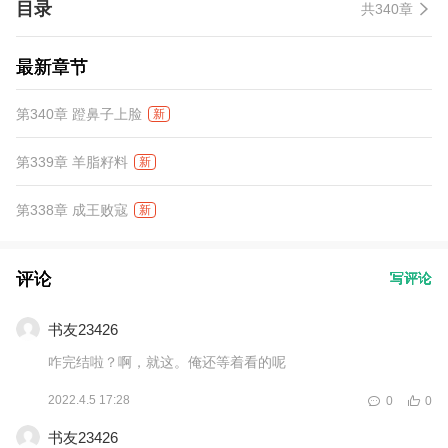
目录
共340章
最新章节
第340章 蹬鼻子上脸
新
第339章 羊脂籽料
新
第338章 成王败寇
新
评论
写评论
书友23426
咋完结啦？啊，就这。俺还等着看的呢
2022.4.5 17:28
0
0
书友23426