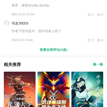
催更，催更&hellip;&hellip;
2021.10.21 02:54
1
0
书友99059
作者下部书是叫：我中间有人吗？
2021.6.19 13:04
2
0
查看全部评论(3条)
相关推荐
换一换