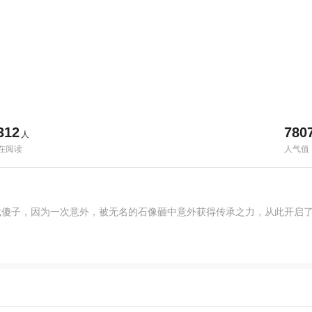
312
780
人
在阅读
人气值
成傻子，因为一次意外，被无名的石像砸中意外获得传承之力，从此开启