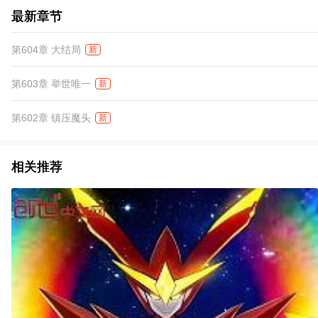
最新章节
第604章 大结局
新
第603章 举世唯一
新
第602章 镇压魔头
新
相关推荐