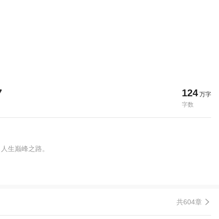
7
124
万字
字数
了人生巅峰之路。
共604章