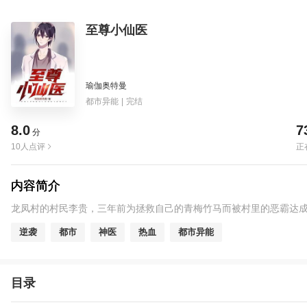
至尊小仙医
瑜伽奥特曼
都市异能
|
完结
8.0
7
分
10人点评
正
内容简介
龙凤村的村民李贵，三年前为拯救自己的青梅竹马而被村里的恶霸达
逆袭
都市
神医
热血
都市异能
目录