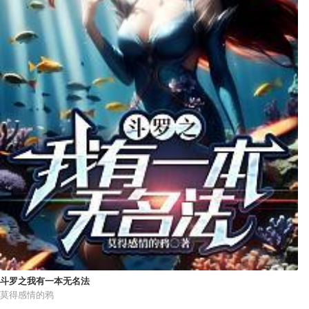
斗罗之我有一本无名法
莫得感情的鸦