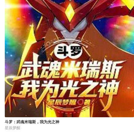
斗罗：武魂米瑞斯，我为光之神
星辰梦醒