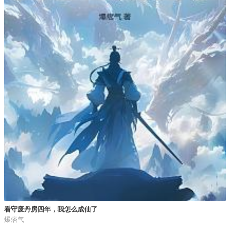
看守废丹房四年，我怎么成仙了
爆痞气