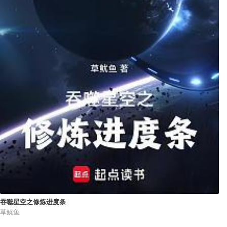
吞噬星空之修炼进度条
草鱿鱼