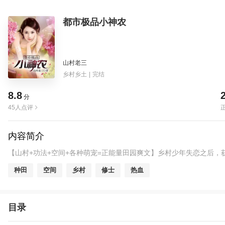
都市极品小神农
山村老三
乡村乡土
|
完结
8.8
分
45人点评
内容简介
【山村+功法+空间+各种萌宠=正能量田园爽文】乡村少年失恋之后
种田
空间
乡村
修士
热血
目录