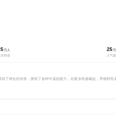
25
25
万人
万
正在阅读
人气值
，获得了神女的传承，拥有了各种牛逼的能力，在家乡快速崛起，带领村民