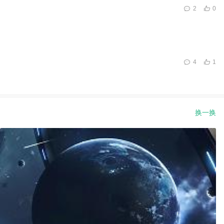
2
0
4
1
换一换