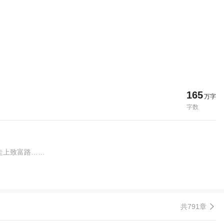
165
万字
字数
走上致富路……
共791章