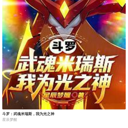
斗罗：武魂米瑞斯，我为光之神
星辰梦醒