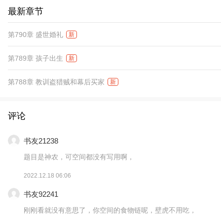
最新章节
第790章 盛世婚礼
新
第789章 孩子出生
新
第788章 教训盗猎贼和幕后买家
新
评论
书友21238
题目是神农，可空间都没有写用啊，
2022.12.18 06:06
书友92241
刚刚看就没有意思了，你空间的食物链呢，壁虎不用吃，