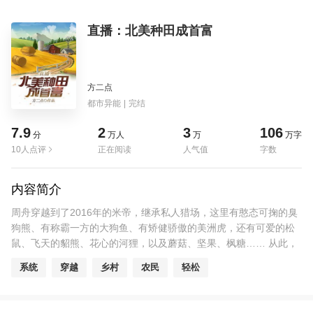
直播：北美种田成首富
方二点
都市异能
|
完结
7.9
2
3
106
分
万人
万
万字
10人点评
正在阅读
人气值
字数
内容简介
周舟穿越到了2016年的米帝，继承私人猎场，这里有憨态可掬的臭
狗熊、有称霸一方的大狗鱼、有矫健骄傲的美洲虎，还有可爱的松
鼠、飞天的貂熊、花心的河狸，以及蘑菇、坚果、枫糖…… 从此，
周舟的主业就是收集美食，收服萌宠，顺便成为世界首富，随手拍
系统
穿越
乡村
农民
轻松
飞不长眼的讨厌鬼！