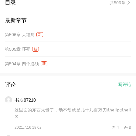
目录
共506章
最新章节
第506章 大结局
新
第505章 吓死
新
第504章 四个必须
新
评论
写评论
书友87210
这里面的东西太贵了，动不动就是几十几百万刀&hellip;&helli
p;
2021.7.16 18:02
1
0