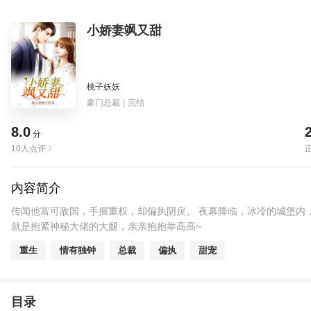
小娇妻飒又甜
桃子妖妖
豪门总裁
|
完结
8.0
分
10人点评
内容简介
传闻他富可敌国，手握重权，却偏执阴戾。 夜幕降临，冰冷的城堡内
就是抱紧神秘大佬的大腿，亲亲抱抱举高高~
重生
情有独钟
总裁
偏执
甜宠
目录