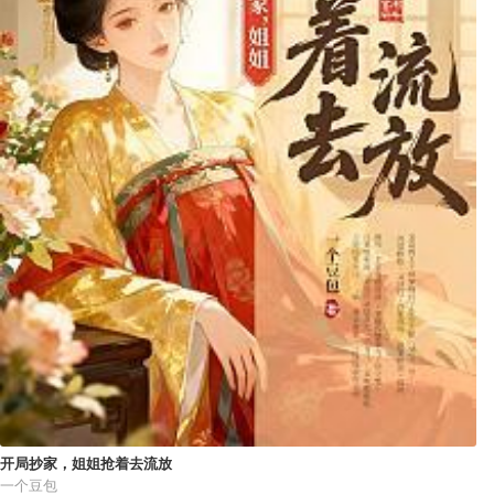
开局抄家，姐姐抢着去流放
一个豆包