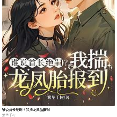
谁说首长绝嗣？我揣龙凤胎报到
繁华千树