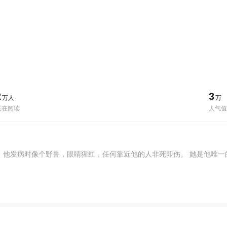
2
3
万人
万
正在阅读
人气值
，他发病时像个野兽，眼睛猩红，任何靠近他的人非死即伤。 她是他唯一