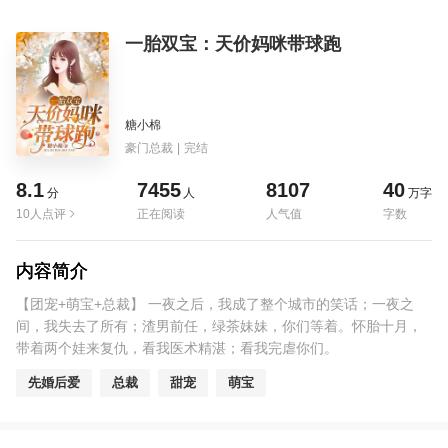
一胎双宝：天价妈咪带球跑
糖小棉
豪门总裁
|
完结
8.1
7455
8107
40
分
人
万字
10人点评
正在阅读
人气值
字数
内容简介
【团宠+萌宝+总裁】 一夜之后，我成了整个城市的笑话；一夜之
间，我失去了所有；渣男前任，绿茶妹妹，你们等着。怀胎十月，
带着两个娃来复仇，看我医术精湛；看我完虐你们。
先婚后爱
总裁
甜宠
萌宝