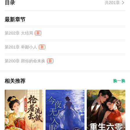
目录
共201章
最新章节
第202章 大结局
新
第201章 卑鄙小人
新
第200章 用你的命来换
新
相关推荐
换一换