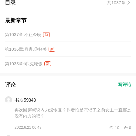
目录
共1037章
嫔妃鼻青脸肿去告御状了。 赫连夙川：“父皇，我家王妃身娇体弱，
风都能吹倒，可挥不动拳头。” 步轻舟崩溃了：“赫连夙川，答应的
休书什么时候给我？” “除了休书，你要什么都可以。” “那我要江
最新章节
湖。” “好。” “江山？” “给。”赫连夙川满眼偏执。
第1037章:不止今晚
新
第1036章:舟舟,你好美
新
第1035章:乖,先吃饭
新
评论
写评论
书友59343
再次回穿就说内力没恢复？作者怕是忘记了之前女主一直都是
没有内力的吧？
2022.6.21 06:48
10
0