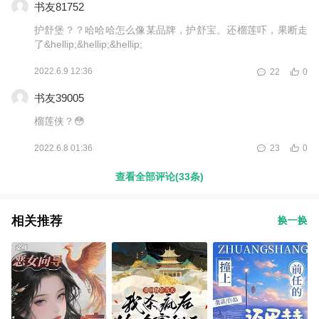
书友81752
护舒堡？？哈哈哈怎么像某品牌，护舒宝。还榴莲吓，果断走
了&hellip;&hellip;&hellip;
2022.6.9 12:36
22
0
书友39005
榴莲侠？😳
2022.6.8 01:36
23
0
查看全部评论(33条)
相关推荐
换一换