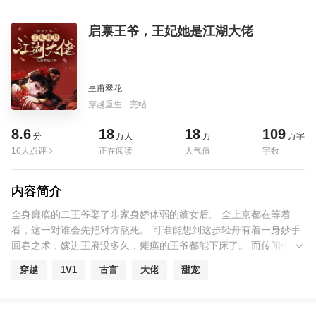
启禀王爷，王妃她是江湖大佬
皇甫翠花
穿越重生
|
完结
8.6
18
18
109
分
万人
万
万字
16人点评
正在阅读
人气值
字数
内容简介
全身瘫痪的二王爷娶了步家身娇体弱的嫡女后。 全上京都在等着
看，这一对谁会先把对方熬死。 可谁能想到这步轻舟有着一身妙手
回春之术，嫁进王府没多久，瘫痪的王爷都能下床了。 而传闻中柔
弱不能自理的王妃...... 步轻舟在府里溜达一圈后，墙倒了。 赫连夙
穿越
1V1
古言
大佬
甜宠
川：“我家王妃身子孱弱，一定是墙不够牢固，重建。” 步轻舟在某
位大臣家走了一趟后，大臣全家中毒。 赫连夙川：“我家王妃最是良
善，一定是你们自己吃错了东西。” 步轻舟从宫里回来后，听说几个