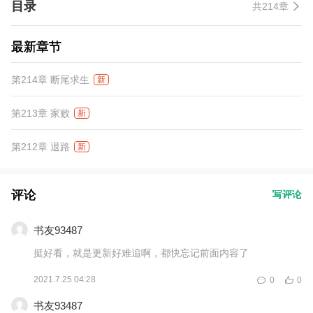
目录
共214章
味、腐朽味，都不及她掌中鲜血的温热…… 一朝尘尽光生，她是他
的山河万朵……
最新章节
第214章 断尾求生
新
第213章 家败
新
第212章 退路
新
评论
写评论
书友93487
挺好看，就是更新好难追啊，都快忘记前面内容了
2021.7.25 04:28
0
0
书友93487