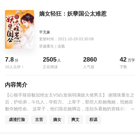
嫡女轻狂：妖孽国公太难惹
平无象
更新时间：2021-10-28 03:30:08
穿越重生
|
连载
7.8
2505
2860
42
分
人
万字
10人点评
正在阅读
人气值
字数
内容简介
【心狠手辣容貌冠绝女主VS白发病弱满级大佬男主】 谢隋珠重生之
后，护幼弟，斗仇人，夺权力。 上辈子，那些人欺她侮她，毁她容
貌夺她性命。 这辈子，他们跪在她脚边，连抬头看她的资格都没
有。 每到生死关头，她总会感觉有个人将她抱在怀中，声音沉哑地
虐渣打脸
古言
嫡女
爽文
权谋
唤她：“娇娇……” 清河郡公虞定，不足三十而称公，掌尽世间权，
站立巅峰处。 突然有一日，他脑中总是出现一个画面： 有个姑娘把
他从尸山血海里扒出来，她费尽全力，双手磨出血也不放弃，血腥