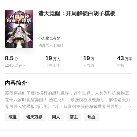
诸天觉醒：开局解锁白胡子模板
小人物也有梦
动漫同人
|
完结
8.5
19
19
43
分
万人
万
万字
124人点评
正在阅读
人气值
字数
内容简介
苏墨穿越到了魔物横行的超凡世界，这个世界，人类为对抗魔物需
在十八岁时觉醒异能！ 恰在此时，最强模板系统激活，解锁诸天万
界最强人物模板为己用。 “叮！恭喜宿主获得海贼世界最强男人，爱
德华·纽盖特解锁模板！” 开局一手震震果实，一手三色霸气，双SS
综漫
诸天万界
同人
宿主
热血
异能震撼全场！ 而这，才仅仅只是开始。 火影世界最强模板：六道
仙人？八门凯皇？ 咒术回战世界最强模板：两面宿傩？无敌五条
悟？ 妖精尾巴世界…… 死神世界…… “当解锁了诸天万界所有模板