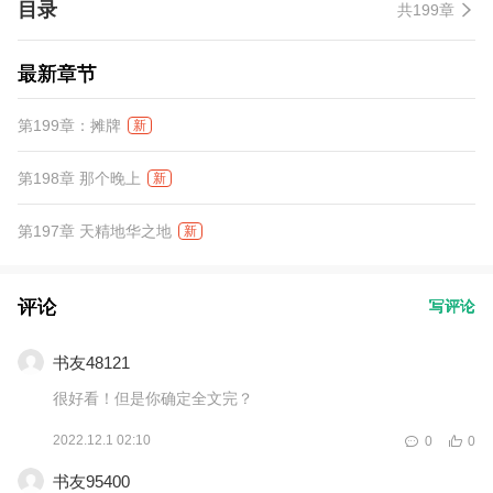
目录
共199章
之时，我苏墨既是唯一真神！”
最新章节
第199章：摊牌
新
第198章 那个晚上
新
第197章 天精地华之地
新
评论
写评论
书友48121
很好看！但是你确定全文完？
2022.12.1 02:10
0
0
书友95400