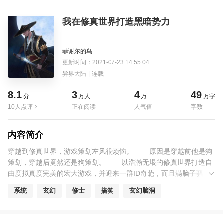
我在修真世界打造黑暗势力
菲谢尔的鸟
更新时间：2021-07-23 14:55:04
异界大陆
|
连载
8.1
3
4
49
分
万人
万
万字
10人点评
正在阅读
人气值
字数
内容简介
穿越到修真世界，游戏策划左风很烦恼。 原因是穿越前他是狗
策划，穿越后竟然还是狗策划。 以浩瀚无垠的修真世界打造自
由度拟真度完美的宏大游戏，并迎来一群ID奇葩，而且满脑子骚操
作的沙雕玩家。 芜湖蓝酮大总管：我有一棍，可让天动，让地
系统
玄幻
修士
搞笑
玄幻脑洞
动，却不能让风哥心动！ 只狼赛高：只要敢露血条，神也杀给
你看！ 新东方厨师：不小心吃了一口东方翔，风哥怕我太臭被
人追杀千万里，切，笑死，方圆千万里根本无人生还！ ……