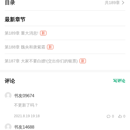
目录
共189章
与沙雕玩家们一起，共同塑造一个名为暗殿的黑暗势力，异军
突起，扶摇直上，以诸天万界为局，以无尽修士为棋，做那天上逍
遥仙，成那炼狱魔中魔！ 做那万古纵横的幕后操盘手！ 若
最新章节
干年后，左风一人立于暗殿之巅，背后是千万玩家，前方是无尽山
河。
第189章 重大消息!
新
第188章 魏央和唐紫霜
新
第187章 大家不要白嫖!(交出你们的银票)
新
评论
写评论
书友09674
不更新了吗？
2021.8.19 19:18
0
0
书友14688