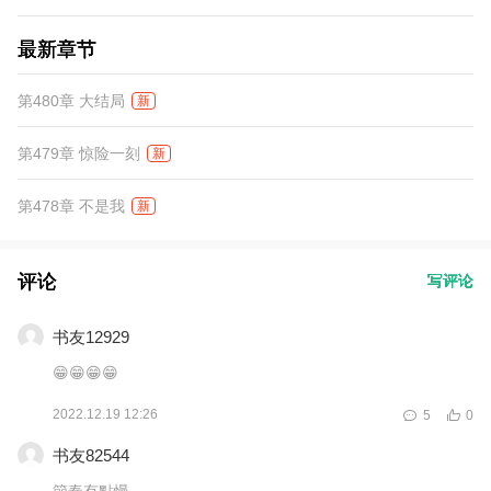
最新章节
第480章 大结局
新
第479章 惊险一刻
新
第478章 不是我
新
评论
写评论
书友12929
😁😁😁😁
2022.12.19 12:26
5
0
书友82544
節奏有點慢