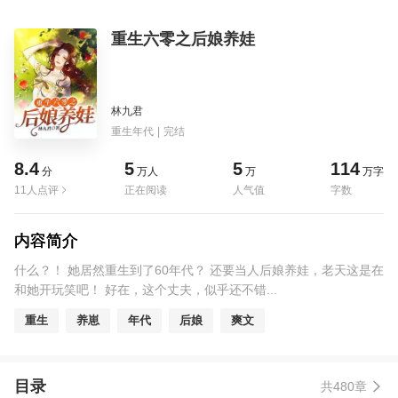
重生六零之后娘养娃
林九君
重生年代
|
完结
8.4
5
5
114
分
万人
万
万字
11人点评
正在阅读
人气值
字数
内容简介
什么？！ 她居然重生到了60年代？ 还要当人后娘养娃，老天这是在
和她开玩笑吧！ 好在，这个丈夫，似乎还不错...
重生
养崽
年代
后娘
爽文
目录
共480章