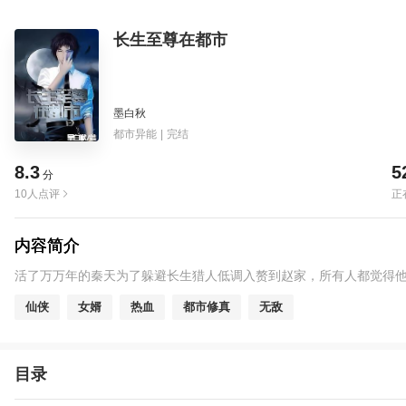
长生至尊在都市
墨白秋
都市异能
|
完结
8.3
5
分
10人点评
正
内容简介
活了万万年的秦天为了躲避长生猎人低调入赘到赵家，所有人都觉得
仙侠
女婿
热血
都市修真
无敌
目录