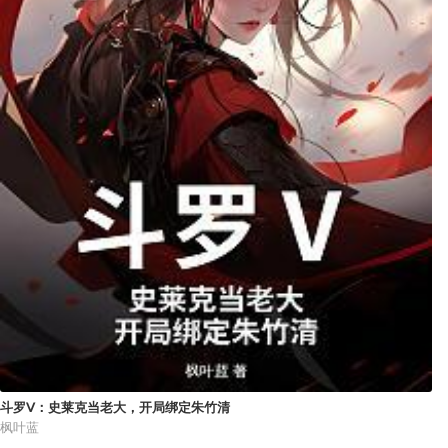
斗罗Ⅴ：史莱克当老大，开局绑定朱竹清
枫叶蓝