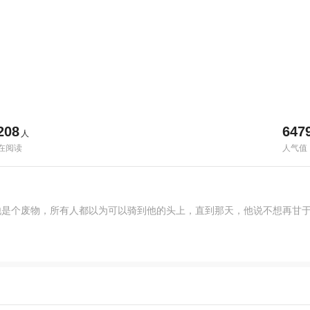
208
647
人
在阅读
人气值
他是个废物，所有人都以为可以骑到他的头上，直到那天，他说不想再甘