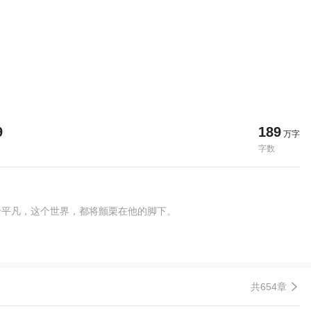
9
189
万字
字数
于平凡，这个世界，都将颤栗在他的脚下。
共654章