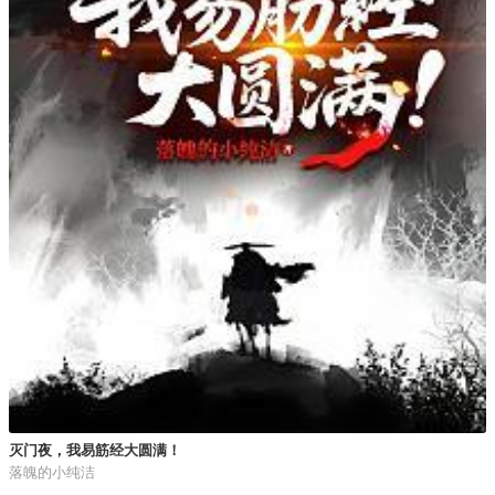
灭门夜，我易筋经大圆满！
落魄的小纯洁