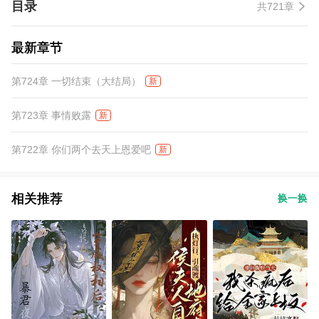
目录
共721章
最新章节
第724章 一切结束（大结局）
新
第723章 事情败露
新
第722章 你们两个去天上恩爱吧
新
相关推荐
换一换