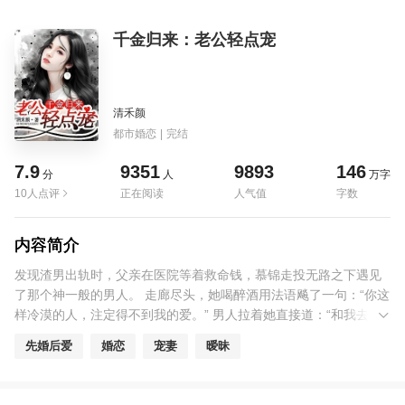
千金归来：老公轻点宠
清禾颜
都市婚恋
|
完结
7.9
9351
9893
146
分
人
万字
10人点评
正在阅读
人气值
字数
内容简介
发现渣男出轨时，父亲在医院等着救命钱，慕锦走投无路之下遇见
了那个神一般的男人。 走廊尽头，她喝醉酒用法语飚了一句：“你这
样冷漠的人，注定得不到我的爱。” 男人拉着她直接道：“和我去隔
壁。” “干什么？” “婚已经离了，自然是和我结婚。” 可是谁能告诉
先婚后爱
婚恋
宠妻
暧昧
她，说好了协议婚姻，你在后面加上爱一辈子几个意思？ 席厉城，
说清楚好吗！ （甜宠文）