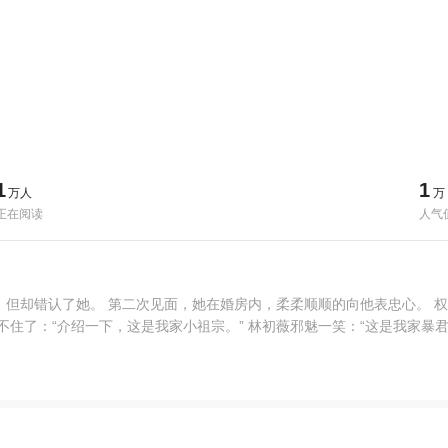
1
1
万人
万
正在阅读
人气
，但却错认了她。 第二次见面，她在婚房内，柔柔顺顺的向他表忠心。 
不住了：“介绍一下，这是我家小祖宗。” 林初薇邪魅一笑：“这是我家暴