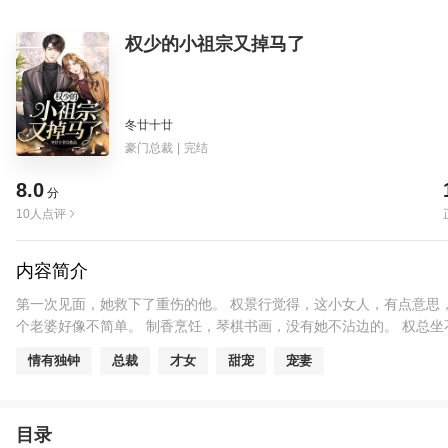
权少的小祖宗又掉马了
冬廿十廿
豪门总裁
|
完结
8.0
分
10人点评
内容简介
第一次见面，她救下了重伤的他。 权景行觉得，这小女人，有点意思
个老婆好像不简单。 制香烹饪，琴棋书画，没有她不沾边的。 权总坐
情有独钟
总裁
才女
甜宠
宠妻
目录