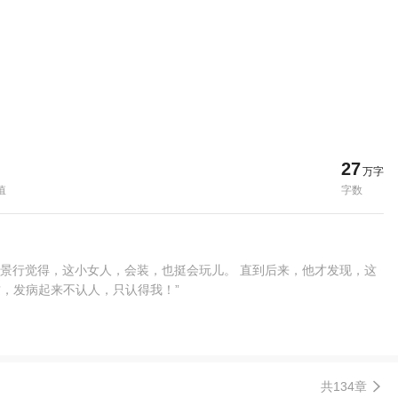
27
万字
值
字数
权景行觉得，这小女人，会装，也挺会玩儿。 直到后来，他才发现，这
君，发病起来不认人，只认得我！”
共134章