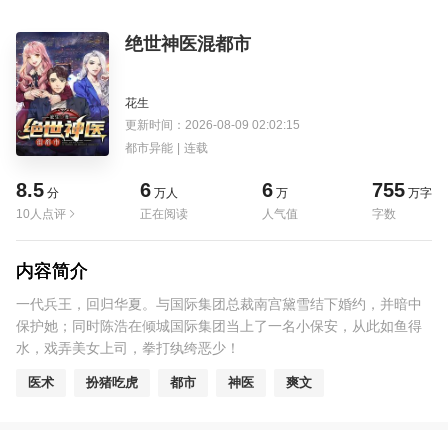
绝世神医混都市
花生
更新时间：2026-08-09 02:02:15
都市异能
|
连载
8.5
6
6
755
分
万人
万
万字
10人点评
正在阅读
人气值
字数
内容简介
一代兵王，回归华夏。与国际集团总裁南宫黛雪结下婚约，并暗中
保护她；同时陈浩在倾城国际集团当上了一名小保安，从此如鱼得
水，戏弄美女上司，拳打纨绔恶少！
医术
扮猪吃虎
都市
神医
爽文