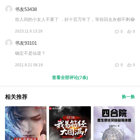
书友53438
你人间的小女人不要了 ，好十百万年了，等你回去灰都不剩😂
2023.11.6 13:29
0
0
书友93101
确定不是仙逆？
2021.9.21 08:19
0
0
查看全部评论(7条)
相关推荐
换一换