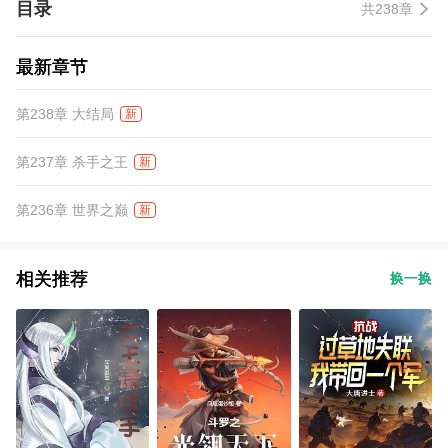
目录
共238章
最新章节
第238章 大结局
新
第237章 杀手之王
新
第236章 世界之巅
新
相关推荐
换一换