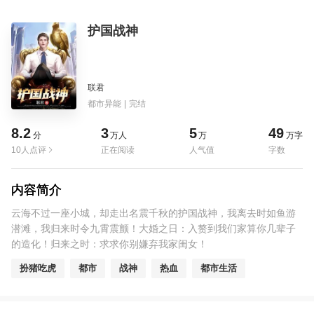
护国战神
联君
都市异能
|
完结
8.2
3
5
49
分
万人
万
万字
10人点评
正在阅读
人气值
字数
内容简介
云海不过一座小城，却走出名震千秋的护国战神，我离去时如鱼游
潜滩，我归来时令九霄震颤！大婚之日：入赘到我们家算你几辈子
的造化！归来之时：求求你别嫌弃我家闺女！
扮猪吃虎
都市
战神
热血
都市生活