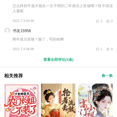
怎么样的牛逼才能从一文不明到二年就当上首辅哦？怪不得没
人看呢
2021.7.3 03:48
1
2
书友15958
两年就当首辅？服了，写的啥啊
2021.7.4 08:08
1
0
查看全部评论(3条)
相关推荐
换一换