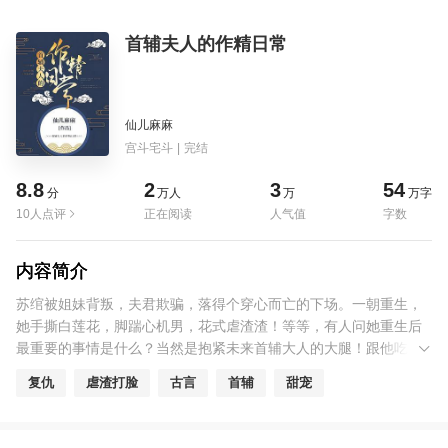
首辅夫人的作精日常
仙儿麻麻
宫斗宅斗
|
完结
8.8
2
3
54
分
万人
万
万字
10人点评
正在阅读
人气值
字数
内容简介
苏绾被姐妹背叛，夫君欺骗，落得个穿心而亡的下场。一朝重生，
她手撕白莲花，脚踹心机男，花式虐渣渣！等等，有人问她重生后
最重要的事情是什么？当然是抱紧未来首辅大人的大腿！跟他吃香
的喝辣的！俗话说得好，只要锄头挥的好，没有墙角挖不倒！苏绾
复仇
虐渣打脸
古言
首辅
甜宠
使尽浑身解术，终于如愿抱到了首辅大人的大腿！可是……这情况
怎么跟她想的有点不太一样呢？