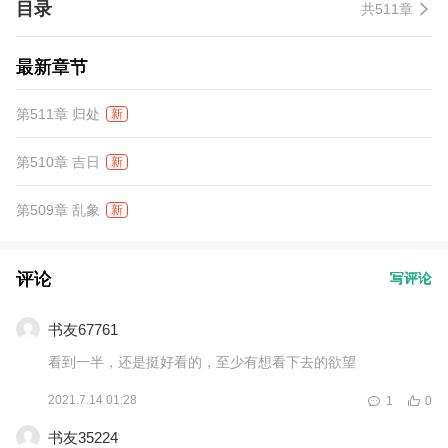
目录
共511章
最新章节
第511章 归处
新
第510章 吉日
新
第509章 乱象
新
评论
写评论
书友67761
看到一半，还是挺好看的，至少有想看下去的欲望
2021.7.14 01:28
1
0
书友35224