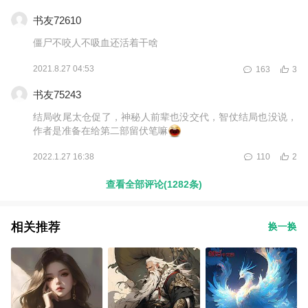
书友72610
僵尸不咬人不吸血还活着干啥
2021.8.27 04:53
163
3
书友75243
结局收尾太仓促了，神秘人前辈也没交代，智仗结局也没说，
作者是准备在给第二部留伏笔嘛
2022.1.27 16:38
110
2
查看全部评论(1282条)
相关推荐
换一换