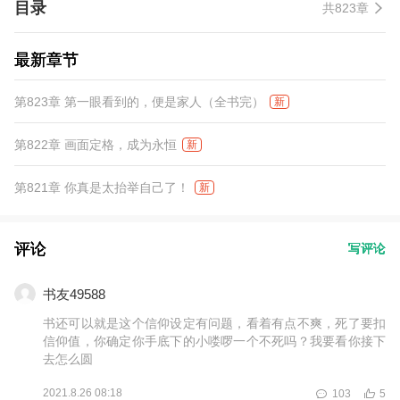
目录
共823章
最新章节
第823章 第一眼看到的，便是家人（全书完）
新
第822章 画面定格，成为永恒
新
第821章 你真是太抬举自己了！
新
评论
写评论
书友49588
书还可以就是这个信仰设定有问题，看着有点不爽，死了要扣
信仰值，你确定你手底下的小喽啰一个不死吗？我要看你接下
去怎么圆
2021.8.26 08:18
103
5