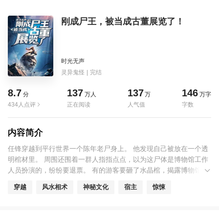
刚成尸王，被当成古董展览了！
时光无声
灵异鬼怪
|
完结
8.7
137
137
146
分
万人
万
万字
434人点评
正在阅读
人气值
字数
内容简介
任锋穿越到平行世界一个陈年老尸身上。 他发现自己被放在一个透
明棺材里。 周围还围着一群人指指点点，以为这尸体是博物馆工作
人员扮演的，纷纷要退票。 有的游客要砸了水晶棺，揭露博物馆的
真面目。 有的游客掏出手机录像，表示要维护消费者权益。 正在这
穿越
风水相术
神秘文化
宿主
惊悚
时。 “叮！系统绑定成功！” “叮！任务发布：外面这么热闹，蹦出去
给他们助助兴。（奖励千年修为，龙血三升！）” 下一秒钟。 在无
数个摄像头的拍摄下，任锋直接破棺而出……