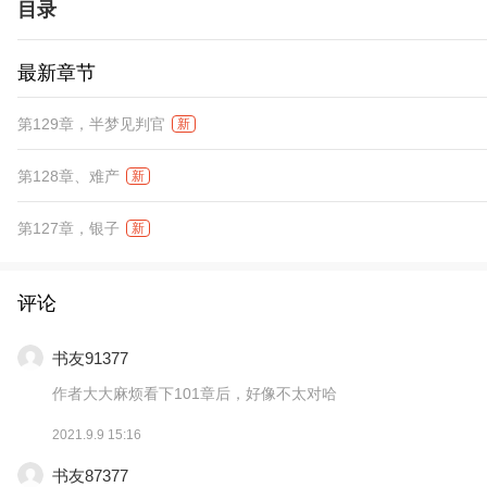
目录
最新章节
第129章，半梦见判官
新
第128章、难产
新
第127章，银子
新
评论
书友91377
作者大大麻烦看下101章后，好像不太对哈
2021.9.9 15:16
书友87377