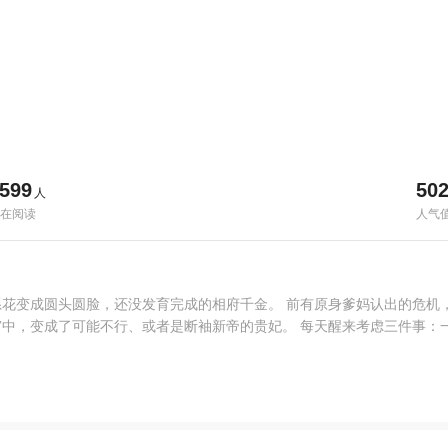
599
50
人
在阅读
人气
花变成圆头圆脸，还没发育完成的相府千金。 前有原身爹妈认出的危机
中，变成了可能不行、或者是断袖新帝的贵妃。 每天醒来考虑三件事：