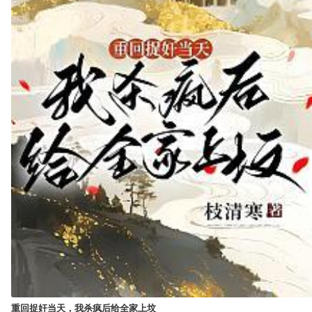
重回捉奸当天，我杀疯后给全家上坟