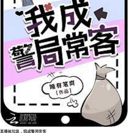
直播捡垃圾，我成警局常客