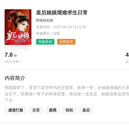
皇后娘娘艰难求生日常
阿瑶特别菜
更新时间：2025-08-18 14:01:50
穿越重生
|
连载
书旗原创
全网首发
7.8
4
分
10人点评
正
内容简介
韩圆圆穿了，穿进了架空时代的王朝里。摇身一变，从倾国倾城的大系
过日子，想着做一辈子的单身富婆。谁知道一道圣旨，她被连夜送进宫
下去
虐渣打脸
古言
腹黑
轻松
皇后