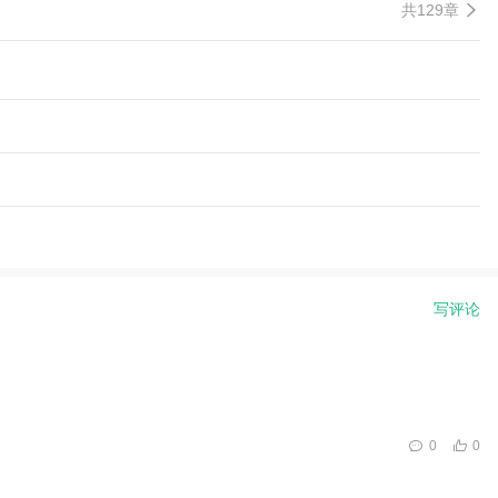
共129章
写评论
0
0