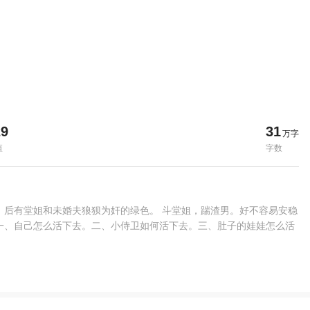
29
31
万字
值
字数
，后有堂姐和未婚夫狼狈为奸的绿色。 斗堂姐，踹渣男。好不容易安稳
一、自己怎么活下去。二、小侍卫如何活下去。三、肚子的娃娃怎么活