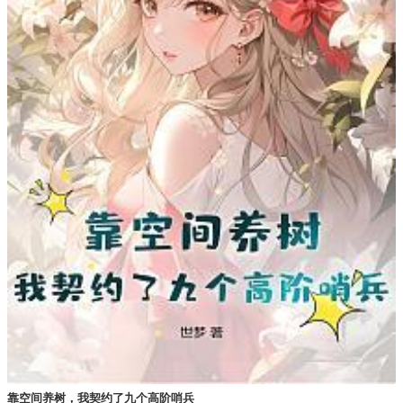
靠空间养树，我契约了九个高阶哨兵