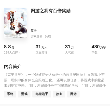
网游之我有百倍奖励
莫语
游戏异界
|
完结
8.8
31
31
480
分
万人
万
万字
129人点评
正在阅读
人气值
字数
内容简介
《完美世界》，一个能够促进人体进化的跨世纪网游！ 在游戏中变
强，现实中的身体也会跟着进化。 还可以做任务，将游戏中的物品
带到现实中来。 “叮，您完成任务空间戒指的考验！” “叮，您完成任
务紫翼雷龙的考验！” 现实中，萧寒打开空间戒指，从中取出一具五
系统
游戏
电竞选手
热血
网游
阶变异兽的尸体，抬手抛向紫翼雷龙……