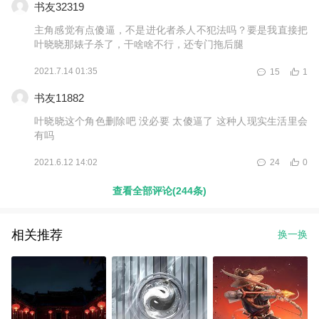
书友32319
主角感觉有点傻逼，不是进化者杀人不犯法吗？要是我直接把
叶晓晓那婊子杀了，干啥啥不行，还专门拖后腿
2021.7.14 01:35
15
1
书友11882
叶晓晓这个角色删除吧 没必要 太傻逼了 这种人现实生活里会
有吗
2021.6.12 14:02
24
0
查看全部评论(244条)
相关推荐
换一换