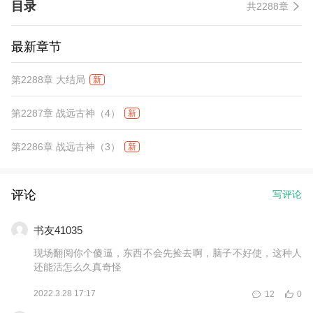
目录
共2288章
最新章节
第2288章 大结局
新
第2287章 战远古神（4）
新
第2286章 战远古神（3）
新
评论
写评论
书友41035
现场翻阅你个傻逼，东西不会先捡去啊，脑子不好使，这种人
还能活怎么久真奇怪
2022.3.28 17:17
12
0