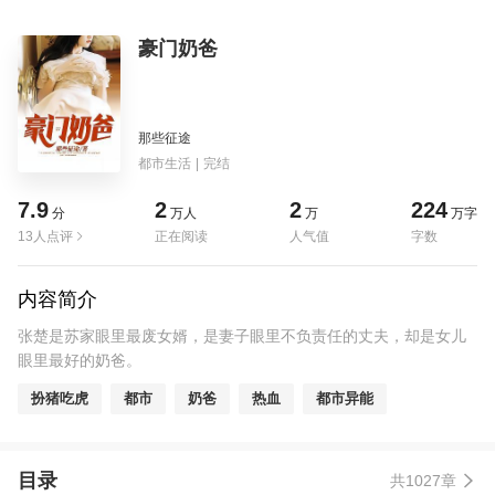
豪门奶爸
那些征途
都市生活
|
完结
7.9
2
2
224
分
万人
万
万字
13人点评
正在阅读
人气值
字数
内容简介
张楚是苏家眼里最废女婿，是妻子眼里不负责任的丈夫，却是女儿
眼里最好的奶爸。
扮猪吃虎
都市
奶爸
热血
都市异能
目录
共1027章