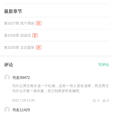
最新章节
第1027章 找个理由
新
第1026章 说说话
新
第1025章 太过嚣张
新
评论
写评论
书友09472
为什么男主每次送一个礼物，总有一些人冒名顶替，而且男主
为什么不换一身衣服，至少别再穿外卖服吧。
2021.7.28 13:30
3
0
书友11429