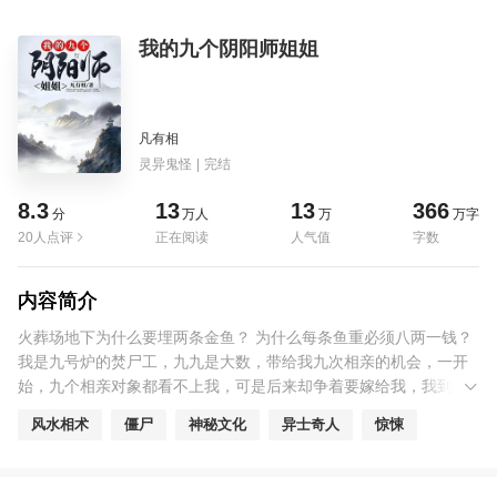
我的九个阴阳师姐姐
凡有相
灵异鬼怪
|
完结
8.3
13
13
366
分
万人
万
万字
20人点评
正在阅读
人气值
字数
内容简介
火葬场地下为什么要埋两条金鱼？ 为什么每条鱼重必须八两一钱？
我是九号炉的焚尸工，九九是大数，带给我九次相亲的机会，一开
始，九个相亲对象都看不上我，可是后来却争着要嫁给我，我到底
该选谁？
风水相术
僵尸
神秘文化
异士奇人
惊悚