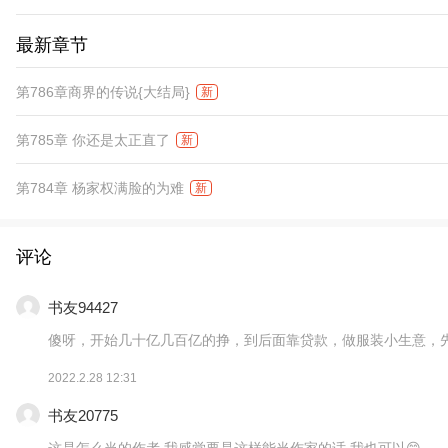
最新章节
第786章商界的传说{大结局}
新
第785章 你还是太正直了
新
第784章 杨家权满脸的为难
新
评论
书友94427
傻呀，开始几十亿几百亿的挣，到后面靠贷款，做服装小生意，先前
2022.2.28 12:31
书友20775
这是怎么当的作者 我感觉要是这样能当作家的话 我也可以😊