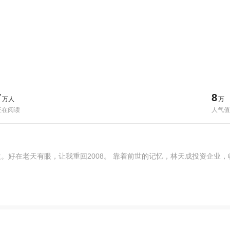
7
8
万人
万
正在阅读
人气值
。好在老天有眼，让我重回2008。 靠着前世的记忆，林天成投资企业