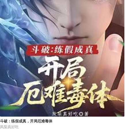
斗破：练假成真，开局厄难毒体
凤梨真好吃