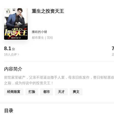
重生之投资天王
搬砖的小猪
都市重生
|
完结
8.1
分
16人点评
内容简介
前世家里破产，父亲不堪逼迫撒手人寰，母亲旧疾发作，整日郁郁寡欢
之巅，成为传说中的投资天王！
经商致富
打脸
都市
天才
爽文
目录