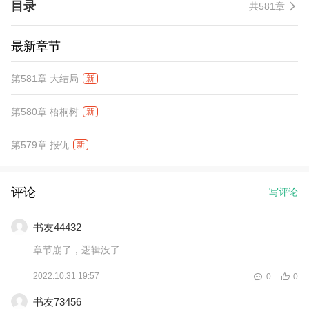
目录
共581章
最新章节
第581章 大结局
新
第580章 梧桐树
新
第579章 报仇
新
评论
写评论
书友44432
章节崩了，逻辑没了
2022.10.31 19:57
0
0
书友73456