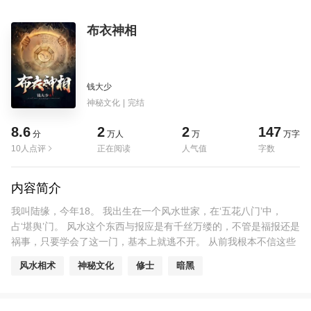
布衣神相
钱大少
神秘文化
|
完结
8.6
2
2
147
分
万人
万
万字
10人点评
正在阅读
人气值
字数
内容简介
我叫陆缘，今年18。 我出生在一个风水世家，在‘五花八门’中，
占‘堪舆’门。 风水这个东西与报应是有千丝万缕的，不管是福报还是
祸事，只要学会了这一门，基本上就逃不开。 从前我根本不信这些
玄奇的东西，直到有一次……
风水相术
神秘文化
修士
暗黑