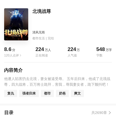
北境战尊
清风无雨
都市生活
|
完结
8.6
224
224
548
分
万人
万
万字
120人点评
正在阅读
人气值
字数
内容简介
他遭人陷害扔去北境，妻女被逼受辱。 五年后归来，他成了北境战
尊，四大战将，百万将士跪拜，害我，辱我妻女者，跪下颤抖吧！
复仇
强者归来
都市
奶爸
爽文
目录
共2690章