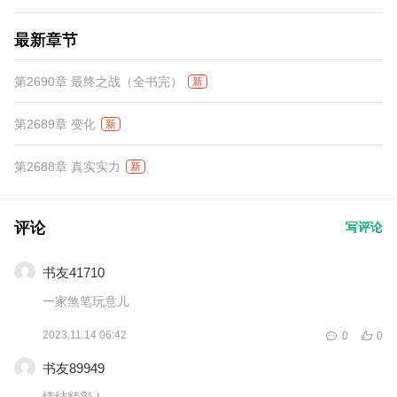
最新章节
第2690章 最终之战（全书完）
新
第2689章 变化
新
第2688章 真实实力
新
评论
写评论
书友41710
一家煞笔玩意儿
2023.11.14 06:42
0
0
书友89949
情结精彩！