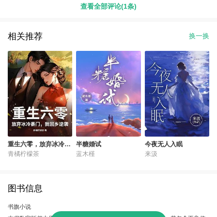
查看全部评论(1条)
相关推荐
换一换
重生六零，放弃冰冷豪
半糖婚试
今夜无人入眠
门，我回乡逆袭
青橘柠檬茶
蓝木槿
来汲
图书信息
书旗小说