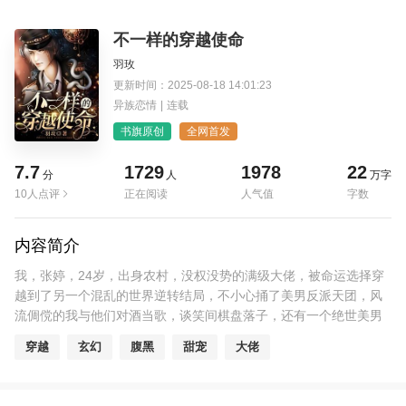
不一样的穿越使命
羽玫
更新时间：2025-08-18 14:01:23
异族恋情
|
连载
书旗原创
全网首发
7.7
1729
1978
22
分
人
万字
10人点评
正在阅读
人气值
字数
内容简介
我，张婷，24岁，出身农村，没权没势的满级大佬，被命运选择穿
越到了另一个混乱的世界逆转结局，不小心捅了美男反派天团，风
流倜傥的我与他们对酒当歌，谈笑间棋盘落子，还有一个绝世美男
特别疼爱我的主子，主子自以为是猎手其实不过是调入了我的圈
穿越
玄幻
腹黑
甜宠
大佬
套，姐妹们，拯救世界没什么难的，难的是集齐各部门的帅哥。