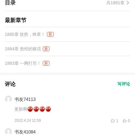
目录
共1881章
最新章节
1885章 饮胜，终章！
新
1884章 曾经的狠话
新
1883章 一网打尽！
新
评论
写评论
书友74113
更新啊
2022.4.24 11:59
1
0
书友41084