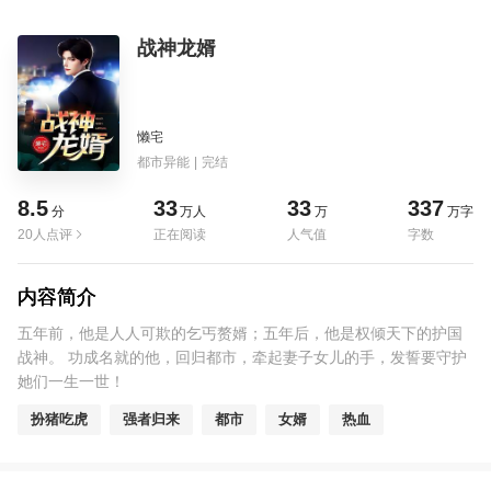
战神龙婿
懒宅
都市异能
|
完结
8.5
33
33
337
分
万人
万
万字
20人点评
正在阅读
人气值
字数
内容简介
五年前，他是人人可欺的乞丐赘婿；五年后，他是权倾天下的护国
战神。 功成名就的他，回归都市，牵起妻子女儿的手，发誓要守护
她们一生一世！
扮猪吃虎
强者归来
都市
女婿
热血