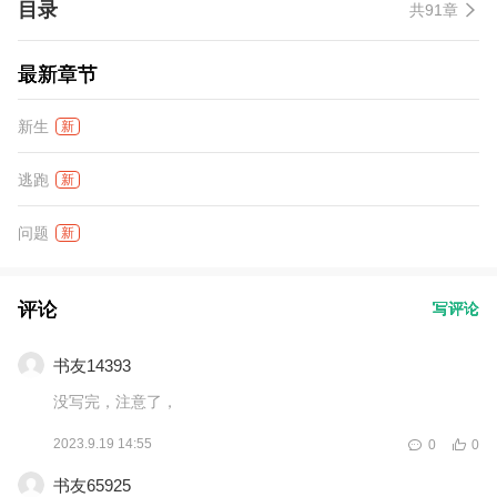
目录
共91章
自己一身的旧衣服，心里是一百个不相信，这么娇气又好看的姑娘
能看上自己这个没钱的糙汉子。 于是……
最新章节
新生
新
逃跑
新
问题
新
评论
写评论
书友14393
没写完，注意了，
2023.9.19 14:55
0
0
书友65925