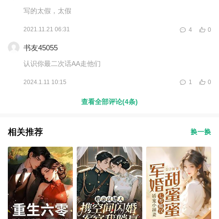
写的太假，太假
2021.11.21 06:31
4
0
书友45055
认识你最二次话AA走他们
2024.1.11 10:15
1
0
查看全部评论(4条)
相关推荐
换一换