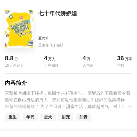
七十年代娇娇媳
夏时舟
重生年代
|
完结
8.8
4
4
36
分
万人
万
万字
10人点评
正在阅读
人气值
字数
内容简介
宋薇被堂姐推下楼梯，重回十八岁落水时。 清醒后的宋薇看着冷着
脸守在自己身边的男人，想到前世他抱着自己叫媳妇的温柔模样，
宋薇的眼眶都红了 为了早日过上甜蜜生活，她鼓起勇气，对上他的
冷脸，“我嫁给你好不好？”男人愣了，抿唇皱眉，觉得这个脸白白眼
重生
年代
忠犬
甜宠
知青
大大的小知青就是在调戏他！受伤退役的团长周晋见义勇为，救了
个溺水的小知青。谁知，这小知青不但拉着衣袖不让他走，还哭得
稀里哗啦地说要嫁给他 周晋看看小知青身上的白衬衫，又低头看看