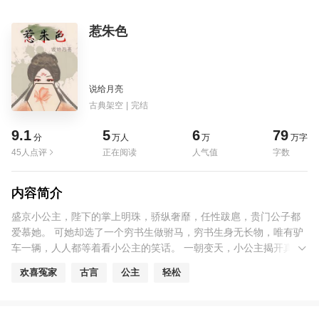
惹朱色
说给月亮
古典架空
|
完结
9.1
5
6
79
分
万人
万
万字
45人点评
正在阅读
人气值
字数
内容简介
盛京小公主，陛下的掌上明珠，骄纵奢靡，任性跋扈，贵门公子都
爱慕她。 可她却选了一个穷书生做驸马，穷书生身无长物，唯有驴
车一辆，人人都等着看小公主的笑话。 一朝变天，小公主揭开真
相，凤落枝头，穷书生成了死而复生的太子。看起来没心没肺的小
欢喜冤家
古言
公主
轻松
公主终于得偿所愿，给生父洗雪沉冤，果断收拾包袱跑路了。 后
来，小公主回京，被困在太子府内，人人都说是太子将她藏了起
来。新帝登基，第一件事就是封她为后，震惊朝野。 新帝捏着小公