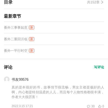
目录
共152章
主白嫩的下巴，声音喑哑，“我若要藏，就藏一辈子。”小公主浓密的
眼睫轻颤了一下，眼角滑落一滴晶莹的泪来。
最新章节
番外三事事如意
新
番外二重回沂临
新
番外一平行时空
新
评论
写评论
书友99576
真的是本很好的书，故事情节很流畅，男女主都是极好的人
啊，内心都是特别温柔的人儿，而且每个人物性格都很丰满，
作者大大很厉害！
2022.3.15 17:21
30
0