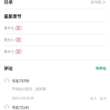
目录
共76章
最新章节
番外九
新
番外八
新
番外七
新
评论
写评论
书友73709
平淡的小甜文，挺好看
2024.1.18 23:10
1
0
书友72141