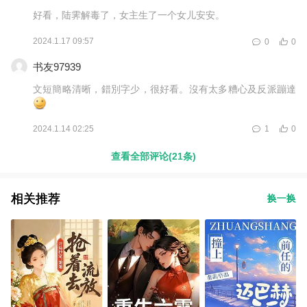
好看，陆霁解毒了，女主生了一个女儿安安。
2024.1.17 09:57
0
0
书友97939
文短簡略清晰，錯別字少，很好看。沒有太多糟心及反派蹦達
2024.1.14 02:25
1
0
查看全部评论(21条)
相关推荐
换一换