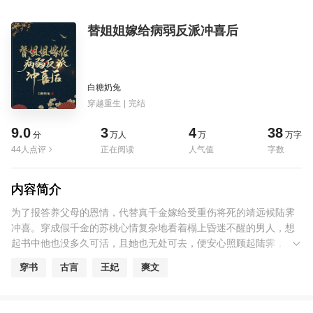
替姐姐嫁给病弱反派冲喜后
白糖奶兔
穿越重生
|
完结
9.0
3
4
38
分
万人
万
万字
44人点评
正在阅读
人气值
字数
内容简介
为了报答养父母的恩情，代替真千金嫁给受重伤将死的靖远候陆霁
冲喜。穿成假千金的苏桃心情复杂地看着榻上昏迷不醒的男人，想
起书中他也没多久可活，且她也无处可去，便安心照顾起陆霁，算
是做件好事。结果谁能想到，陆霁竟然醒过来了，还张口就喊她娘
穿书
古言
王妃
爽文
子！靖远候陆霁心狠手辣，恶名昭昭，见他昏迷不醒，世人皆拍手
称快，就等着他咽气。而所有人都不知道的是，昏迷后的他竟然附
身在一块玉佩上，虽口不能言，却能看见周围发生的事。