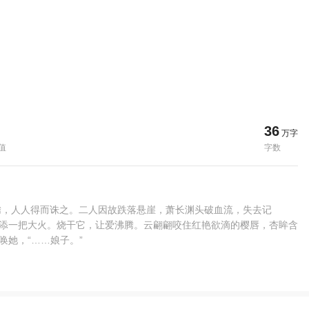
36
万字
值
字数
腾，人人得而诛之。二人因故跌落悬崖，萧长渊头破血流，失去记
，添一把大火。烧干它，让爱沸腾。云翩翩咬住红艳欲滴的樱唇，杏眸含
她，“……娘子。”