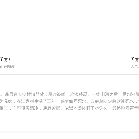
7
7
万人
万
正在阅读
人气
光。暴君萧长渊性情阴鸷，暴戾恣睢，冷漠残忍。一统山河之后，民怨沸
结为兄妹，在江家村生活了三年，感情如同死水。云翩翩决定给这滩死水
的帝王，面容俊美清冷，薄唇紧抿。浓黑的墨眸盯了她许久，最终哑着声音唤