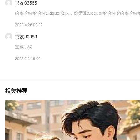
书友03565
哈哈哈哈哈哈哈&ldquo;女人，你是谁&rdquo;哈哈哈哈哈
2022.4.26 03:27
书友80983
宝藏小说
2022.2.1 19:00
相关推荐