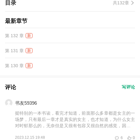
目录
共132章
姐姐脑袋360°大旋转：？？？
最新章节
第 132 章
新
第 131 章
新
第 130 章
新
评论
写评论
书友59396
挺特别的一本书诶，看完才知道，前面那么多章都是女主的一
场梦，只有最后一章才是真实的女主，也才知道，为什么女主
对时郁那么的，无奈但是又很有包容又很自然的感觉，因为男
主是因啊
2023.12.15 19:48
6
0