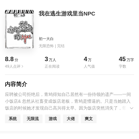
我在逃生游戏里当NPC
初一大白
无限恐怖
|
完结
8.8
3
4
45
分
万人
万
万字
49人点评
正在阅读
人气值
字数
内容简介
应聘被公司拒绝后，青鸠得知自己居然有一份待领的遗产——一间
小饭店& 忽然从社畜变成饭店老板，青鸠是懵逼的。只是当她踏入
饭店的时候她才发现自己高兴得太早。因为饭店突然消失了，带着
她一起！ 别人的恐怖逃生游戏都是在认真逃生而青鸠是这样的——
系统
无限流
游戏
大佬
爽文
诶，烤肉技术不错，我店里还缺个大厨，我觉得你很合适。 冷血
boss：啥？ 小哥，手术刀玩得很溜嘛，不如来我家做墩子？变态医
生：嗯？ 小姐姐跑得真是又快又稳，店里差个跑堂的你来不来？小