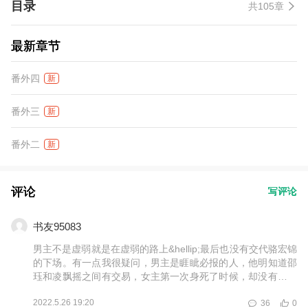
目录
共105章
道，“留在这里、好不好？” 江迢迢：“要不你再想想……”怕不是找错
了人。 恳求无果，沉衍挥手，底下魔众为迎他们魔后仰天嘶吼、响
彻云霄。
最新章节
番外四
新
番外三
新
番外二
新
评论
写评论
书友95083
男主不是虚弱就是在虚弱的路上&hellip;最后也没有交代骆宏锦
的下场。有一点我很疑问，男主是睚眦必报的人，他明知道邵
珏和凌飘摇之间有交易，女主第一次身死了时候，却没有把邵
珏给处理了？还让他有再次出场的机会，最后蹦跶。再就是，
2022.5.26 19:20
36
0
邵珏也是无法修炼的体质，最后怎么身体里有那么庞大的魔功