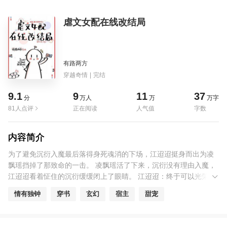
虐文女配在线改结局
有路两方
穿越奇情
|
完结
9.1
9
11
37
分
万人
万
万字
81人点评
正在阅读
人气值
字数
内容简介
为了避免沉衍入魔最后落得身死魂消的下场，江迢迢挺身而出为凌
飘瑶挡掉了那致命的一击。 凌飘瑶活了下来，沉衍没有理由入魔，
江迢迢看着怔住的沉衍缓缓闭上了眼睛。 江迢迢：终于可以光荣下
线了！ 然而，在江迢迢死后，沉衍挣脱了仙门最高品级的法器，耗
情有独钟
穿书
玄幻
宿主
甜宠
尽了一身灵力也没有护住她的一缕魂息，而后抱着她的身体，入
魔。 系统通知：“沉衍入魔，请宿主速归书中世界。” 江迢迢：
……？ 她再次穿入书中世界，却第一时间就被沉衍困住，他涩声