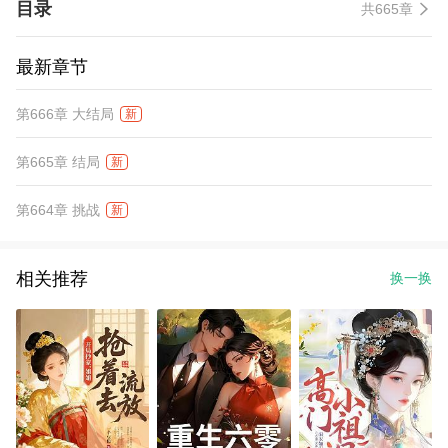
目录
共665章
的小妖妻恃宠而娇，毁天灭地，败家无敌。 厉爷表示：自己挑的小
作精，再坏再骚再败家。别人也看不得，摸不得，说不得；只能自
己抱家去，亲她，爱她，宠死她！
最新章节
第666章 大结局
新
第665章 结局
新
第664章 挑战
新
相关推荐
换一换