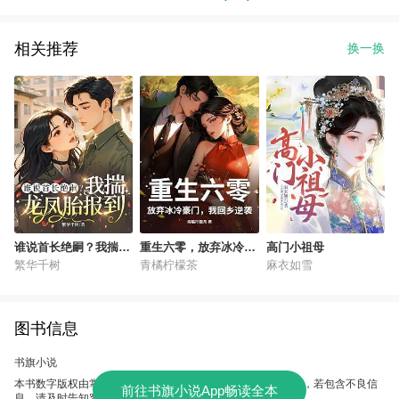
相关推荐
换一换
谁说首长绝嗣？我揣龙
重生六零，放弃冰冷豪
高门小祖母
凤胎报到
门，我回乡逆袭
繁华千树
青橘柠檬茶
麻衣如雪
图书信息
书旗小说
本书数字版权由掌中文学提供，授权本软件使用、制作、发行，若包含不良信
前往书旗小说App畅读全本
息，请及时告知客服。