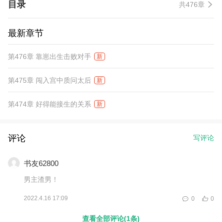
目录
共476章
最新章节
第476章 靠崽出生击败对手
新
第475章 闯入宫中质问太后
新
第474章 好得能接生的关系
新
评论
写评论
书友62800
男主渣男！
2022.4.16 17:09
0
0
查看全部评论(1条)