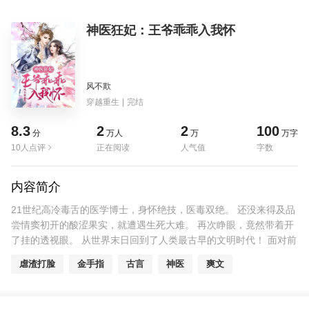
神医狂妃：王爷乖乖入我怀
风不欺
穿越重生
|
完结
8.3
2
2
100
分
万人
万
万字
10人点评
正在阅读
人气值
字数
内容简介
21世纪高冷毒舌的医学博士，身怀绝技，医毒双绝。 还没来得及品
尝情窦初开的酸涩果实，就遭遇生死大难。 再次睁眼，竟然带着开
了挂的透视眼。 从世界末日回到了人类最古早的文明时代！ 面对前
有王爷百般戏弄、后有皇帝以命要挟的窘境，萧雨初表示：给、
虐渣打脸
金手指
古言
神医
爽文
我、爬！ 枪林弹雨我防不过，你们两个只会舞弄权术的弱鸡我还放
不倒吗？