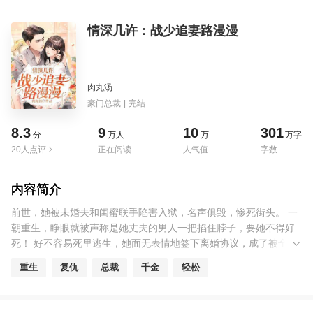
情深几许：战少追妻路漫漫
肉丸汤
豪门总裁
|
完结
8.3
9
10
301
分
万人
万
万字
20人点评
正在阅读
人气值
字数
内容简介
前世，她被未婚夫和闺蜜联手陷害入狱，名声俱毁，惨死街头。 一
朝重生，睁眼就被声称是她丈夫的男人一把掐住脖子，要她不得好
死！ 好不容易死里逃生，她面无表情地签下离婚协议，成了被全城
笑话的豪门弃妇。 原以为被扔出家门后的日子会过得惨不忍睹，谁
重生
复仇
总裁
千金
轻松
知原主亲妈居然给她留了一笔遗产？ 真是老天都看不过去了！正
好，杀回去虐渣讨债。 声名狼藉，废物千金？笑话！她明明技能点
满，虐渣复仇两不误！ 不仅将渣男贱女踩在脚下，事业桃花全能开