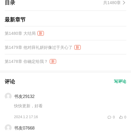
目录
共1480章
挂，就连前夫也上赶着来找她！ 她脸色冷凝：“怎么？你也不看一下
舔的对象么？” 某人装聋作哑：“怎么？做我老婆的舔狗，有什么不
对？” 她：“……你好自为之。”
最新章节
第1480章 大结局
新
第1479章 他对薛礼妍好像过于关心了
新
第1478章 你确定给我？
新
评论
写评论
书友29132
快快更新，好看
2024.1.2 17:16
0
0
书友07668