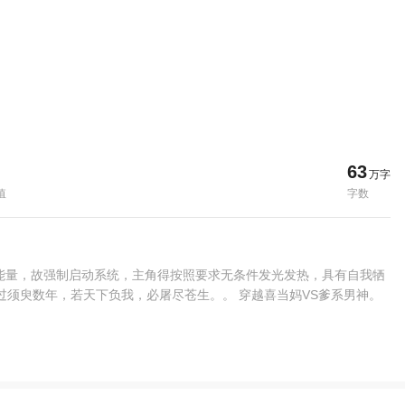
63
万字
值
字数
能量，故强制启动系统，主角得按照要求无条件发光发热，具有自我牺
过须臾数年，若天下负我，必屠尽苍生。。 穿越喜当妈VS爹系男神。