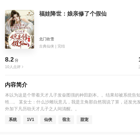
福娃降世：娘亲修了个假仙
北门吹雪
古典仙侠
|
完结
8.2
分
10人点评
内容简介
本以为这是个带着天才儿子发奋图强的种田剧本。。结果却被系统告知
牲...。 某女士：什么沙雕玩意儿，我是主角那自然我说了算，还发
外加下凡历劫天才儿子之人间清醒。。
系统
1V1
仙侠
宿主
甜宠