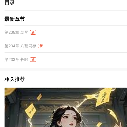
目录
最新章节
第235章 结局
新
第234章 八荒同存
新
第233章 长眠
新
相关推荐