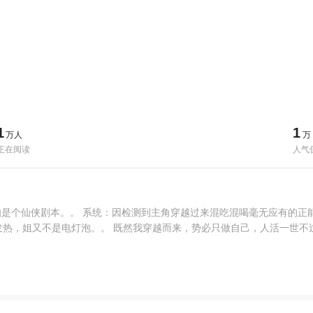
1
1
万人
万
正在阅读
人气
是个仙侠剧本。。 系统：因检测到主角穿越过来混吃混喝毫无应有的正
光发热，姐又不是电灯泡。。 既然我穿越而来，势必只做自己，人活一世不