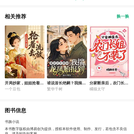
相关推荐
换一换
开局抄家，姐姐抢着去
谁说首长绝嗣？我揣龙
分家断亲后，农门长姐
流放
凤胎报到
她不装了
一个豆包
繁华千树
橘猫太守
图书信息
书旗小说
本书数字版权由博易创为提供，授权本软件使用、制作、发行，若包含不良信
息，请及时告知客服。