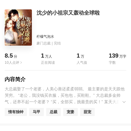
沈少的小祖宗又轰动全球啦
柠檬气泡水
豪门总裁
|
完结
8.5
1
1
139
分
万人
万
万字
10人点评
正在阅读
人气值
字数
内容简介
大总裁娶了一个老婆，人美心善还柔柔弱弱。 最主要的是天天跟他
哭穷。 “老公，我没钱买衣服，买包包，买鞋鞋。” 大总裁多金帅
气，还养不起一个老婆？ “买，全部买，挑最贵的买！” 某天大总裁
突然发现，他的身价从财富榜第一跌到了第二。 至于第一，居然是
情有独钟
马甲
总裁
宠妻
甜宠
他天天哭穷的老婆！ 以为娶了个穷媳妇，结果是个大富婆！