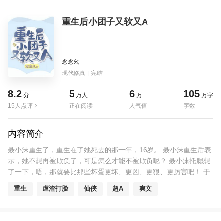
重生后小团子又软又A
念念幺
现代修真
|
完结
8.2
5
6
105
分
万人
万
万字
15人点评
正在阅读
人气值
字数
内容简介
聂小沫重生了，重生在了她死去的那一年，16岁。 聂小沫重生后表
示，她不想再被欺负了，可是怎么才能不被欺负呢？ 聂小沫托腮想
了一下，唔，那就要比那些坏蛋更坏、更凶、更狠、更厉害吧！ 于
是，聂小沫成为了胜兰中学的学霸......兼校霸...... 女主软萌，吃货，
重生
虐渣打脸
仙侠
超A
爽文
学霸且护短！