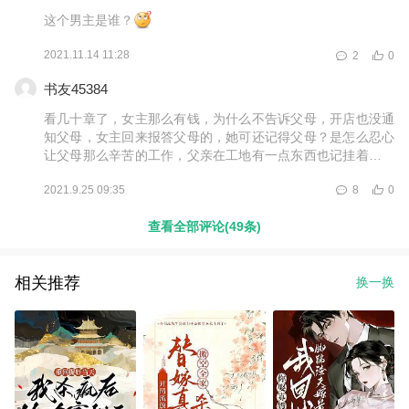
这个男主是谁？
2021.11.14 11:28
2
0
书友45384
看几十章了，女主那么有钱，为什么不告诉父母，开店也没通
知父母，女主回来报答父母的，她可还记得父母？是怎么忍心
让父母那么辛苦的工作，父亲在工地有一点东西也记挂着她，
她是如何待父母的？租房，挣钱，开店从不告知父母，不知道
2021.9.25 09:35
8
0
的还以为她无父无母呢，在她几百万上千万的花时，可有记得
家人的身体？
查看全部评论(49条)
相关推荐
换一换