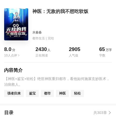
神医：无敌的我不想吃软饭
水淼淼
都市生活
|
完结
8.0
2430
2905
65
分
人
万字
10人点评
正在阅读
人气值
字数
内容简介
【神医+鉴宝+轻松】绝世神医重归都市，看他如何施展玄妙医术，
治病救人。
强者归来
鉴宝
都市
神医
轻松
目录
共303章