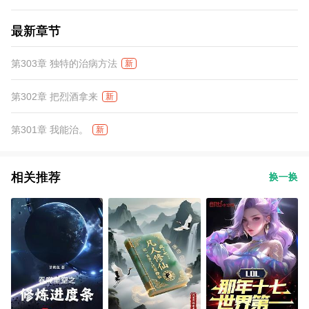
最新章节
第303章 独特的治病方法
新
第302章 把烈酒拿来
新
第301章 我能治。
新
相关推荐
换一换