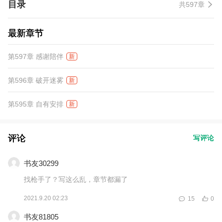
目录
共597章
最新章节
第597章 感谢陪伴
新
第596章 破开迷雾
新
第595章 自有安排
新
评论
写评论
书友30299
找枪手了？写这么乱，章节都漏了
2021.9.20 02:23
15
0
书友81805