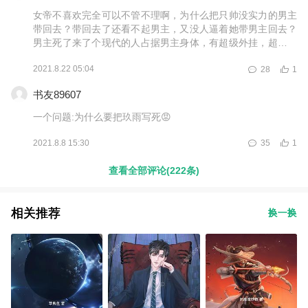
女帝不喜欢完全可以不管不理啊，为什么把只帅没实力的男主
带回去？带回去了还看不起男主，又没人逼着她带男主回去？
男主死了来了个现代的人占据男主身体，有超级外挂，超帅的
外表，为他为什么去舔狗那个女帝呢？因为她实力强大，可他
2021.8.22 05:04
28
1
自己成长起来并不比她差，又没感情，
书友89607
一个问题:为什么要把玖雨写死😡
2021.8.8 15:30
35
1
查看全部评论(222条)
相关推荐
换一换