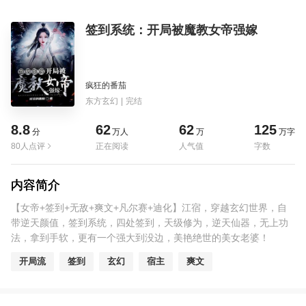
签到系统：开局被魔教女帝强嫁
疯狂的番茄
东方玄幻
|
完结
8.8
62
62
125
分
万人
万
万字
80人点评
正在阅读
人气值
字数
内容简介
【女帝+签到+无敌+爽文+凡尔赛+迪化】江宿，穿越玄幻世界，自
带逆天颜值，签到系统，四处签到，天级修为，逆天仙器，无上功
法，拿到手软，更有一个强大到没边，美艳绝世的美女老婆！
开局流
签到
玄幻
宿主
爽文