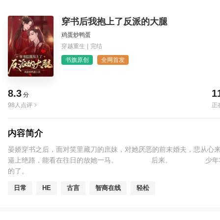
穿书后我抱上了反派的大腿
鸡蛋炒鸭蛋
穿越重生
|
完结
书旗原创
全网首发
8.3
1
分
98人点评
正
内容简介
晏娇穿书之后，面对笑里藏刀的庶妹，对她厌恶的前未婚夫，悲
逼上绝路，能看在往日的放她一马。 后来。 少年将她抱
的了。
日常
HE
古言
智商在线
轻松