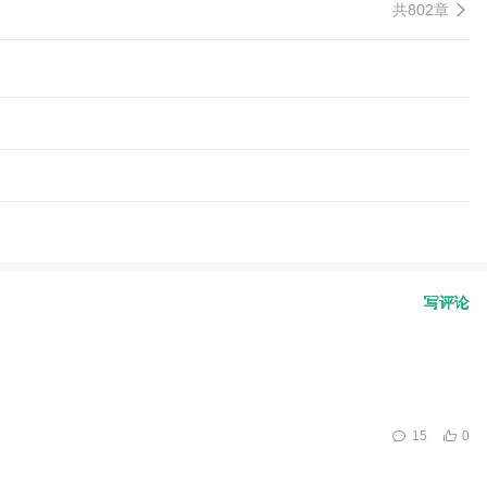
共802章
写评论
15
0