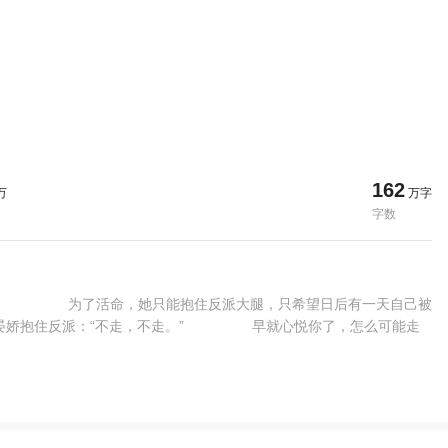
162
万
万字
字数
吗？ 为了活命，她只能抱住反派大腿，只希望日后有一天自己被
抱住反派：“不走，不走。” 早就心悦你了，怎么可能走