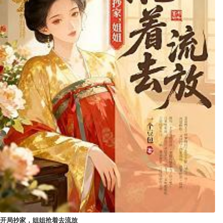
开局抄家，姐姐抢着去流放