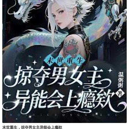
末世重生，掠夺男女主异能会上瘾欸