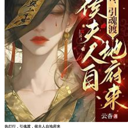
执灯行，引魂渡，侯夫人自地府来