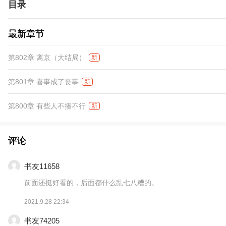
目录
最新章节
第802章 离京（大结局）
新
第801章 喜事成了丧事
新
第800章 有些人不揍不行
新
评论
书友11658
前面还挺好看的，后面都什么乱七八糟的。
2021.9.28 22:34
书友74205