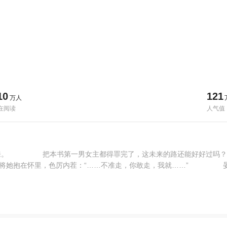
10
121
万人
在阅读
人气值
从心来。 把本书第一男女主都得罪完了，这未来的路还能好好过
在怀里，色厉内茬：“……不准走，你敢走，我就……” 晏娇