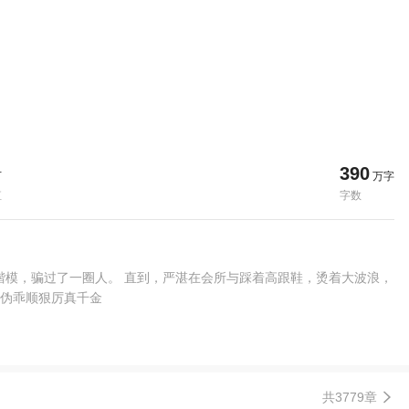
390
万
万字
值
字数
楷模，骗过了一圈人。 直到，严湛在会所与踩着高跟鞋，烫着大波浪，
S伪乖顺狠厉真千金
共3779章