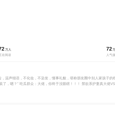
72
72
万人
正在阅读
人气
齿，温声细语，不化妆，不染发，懂事礼貌，堪称朋友圈中别人家孩子的
装了，嗯？” 吃瓜群众：大佬，你终于没眼瞎！！！ 禁欲系护妻真大佬V