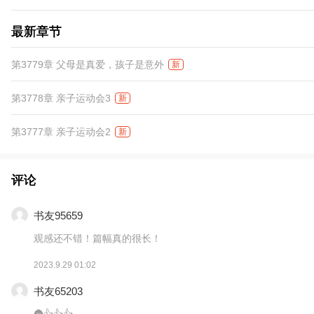
最新章节
第3779章 父母是真爱，孩子是意外
新
第3778章 亲子运动会3
新
第3777章 亲子运动会2
新
评论
书友95659
观感还不错！篇幅真的很长！
2023.9.29 01:02
书友65203
🌚👍👍👍