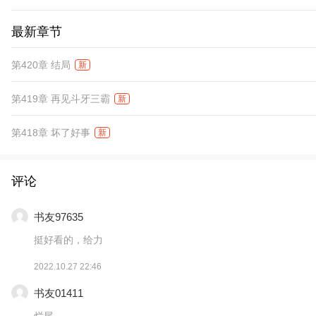
最新章节
第420章 结局
新
第419章 再见斗牙三霸
新
第418章 坏了好事
新
评论
书友97635
挺好看的，给力
2022.10.27 22:46
书友01411
烂尾。。。。。