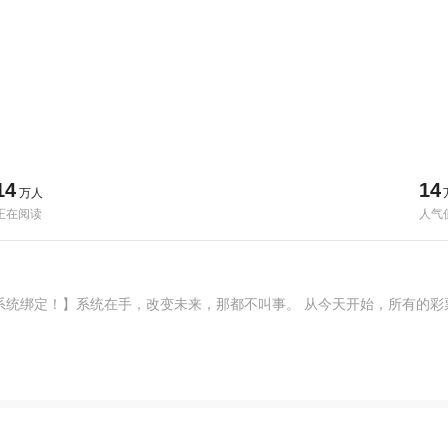
14
14
万人
正在阅读
人气
系统绑定！】系统在手，改变未来，那都不叫事。 从今天开始，所有的