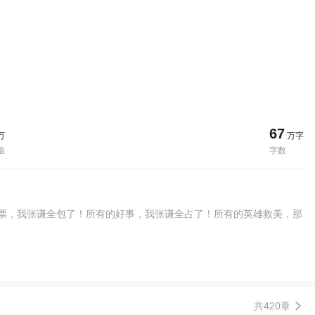
67
万
万字
值
字数
彩票，我张谦全包了！所有的好事，我张谦全占了！所有的英雄救美，那
共420章