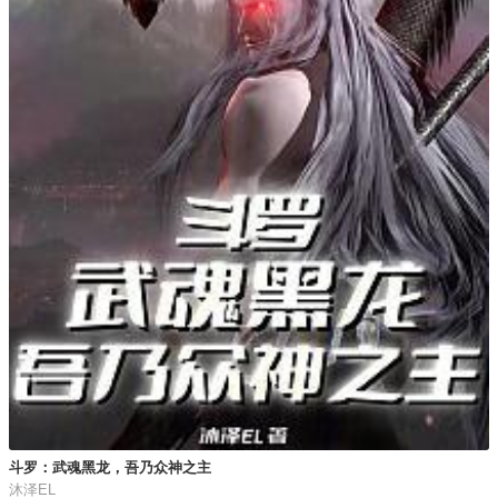
斗罗：武魂黑龙，吾乃众神之主
沐泽EL