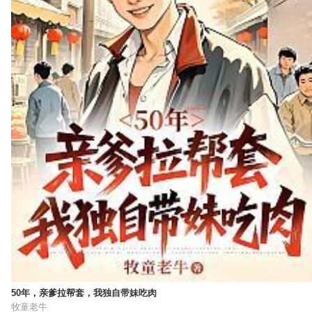
50年，亲爹拉帮套，我独自带妹吃肉
牧童老牛