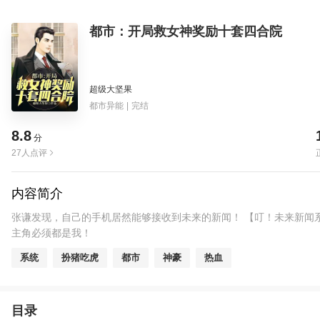
都市：开局救女神奖励十套四合院
超级大坚果
都市异能
|
完结
8.8
分
27人点评
内容简介
张谦发现，自己的手机居然能够接收到未来的新闻！ 【叮！未来新闻
主角必须都是我！
系统
扮猪吃虎
都市
神豪
热血
目录