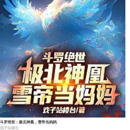
斗罗绝世：极北神凰，雪帝当妈妈
戏子站楼台