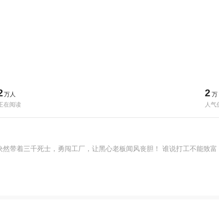
2
2
万人
万
正在阅读
人气
决然带着三千死士，勇闯工厂，让黑心老板闻风丧胆！ 谁说打工不能致富