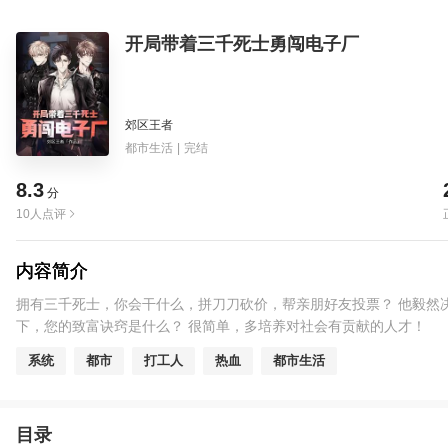
开局带着三千死士勇闯电子厂
郊区王者
都市生活
|
完结
8.3
分
10人点评
内容简介
拥有三千死士，你会干什么，拼刀刀砍价，帮亲朋好友投票？ 他毅然
下，您的致富诀窍是什么？ 很简单，多培养对社会有贡献的人才！
系统
都市
打工人
热血
都市生活
目录