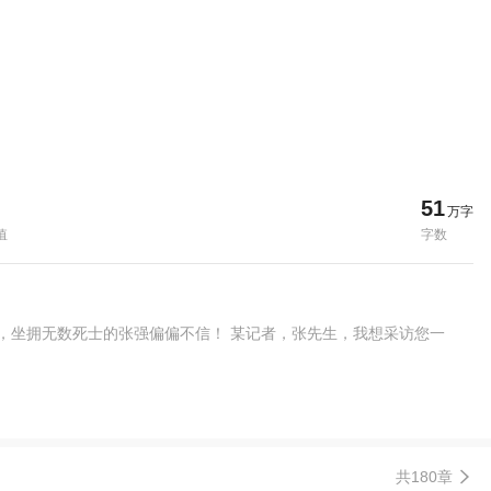
51
万字
值
字数
，坐拥无数死士的张强偏偏不信！ 某记者，张先生，我想采访您一
共180章