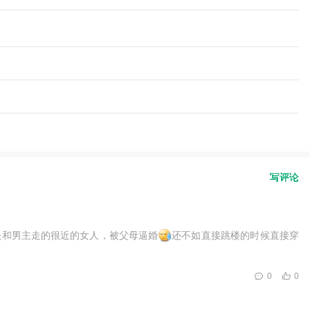
写评论
是和男主走的很近的女人，被父母逼婚
还不如直接跳楼的时候直接穿
0
0