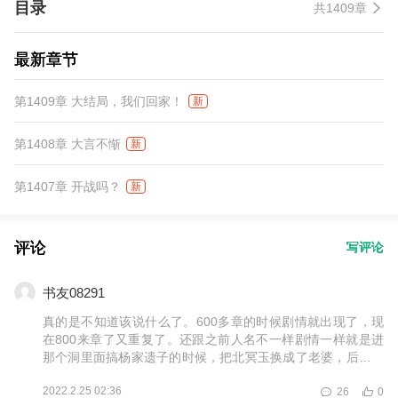
目录
共1409章
最新章节
第1409章 大结局，我们回家！
新
第1408章 大言不惭
新
第1407章 开战吗？
新
评论
写评论
书友08291
真的是不知道该说什么了。600多章的时候剧情就出现了，现
在800来章了又重复了。还跟之前人名不一样剧情一样就是进
那个洞里面搞杨家遗子的时候，把北冥玉换成了老婆，后面直
接从现代去古代了
2022.2.25 02:36
26
0