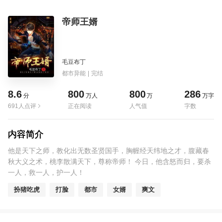
帝师王婿
毛豆布丁
都市异能
|
完结
8.6
800
800
286
分
万人
万
万字
691人点评
正在阅读
人气值
字数
内容简介
他是天下之师，教化出无数圣贤国手，胸幄经天纬地之才，腹藏春
秋大义之术，桃李散满天下，尊称帝师！ 今日，他含怒而归，要杀
一人，救一人，护一人！
扮猪吃虎
打脸
都市
女婿
爽文