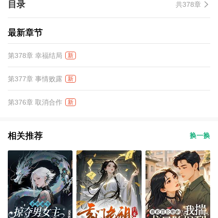
目录
共378章
最新章节
第378章 幸福结局
新
第377章 事情败露
新
第376章 取消合作
新
相关推荐
换一换