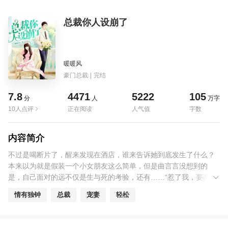
总裁你人设崩了
暖暖风
豪门总裁
|
完结
7.8
4471
5222
105
分
人
万字
10人点评
正在阅读
人气值
字数
内容简介
不过是喝断片了，醒来发现在酒店，谁来告诉她到底发生了什么？
本来以为就是假装一个小女朋友这么简单，但是曲言言没想到的
是，自己面对的远不仅是生与死的考验，还有……“惹了我，要离
开，可就不是那么简单。”某恶魔在她耳边轻轻吐气。“墨大魔头，你
情有独钟
总裁
宠妻
轻松
丫的给不了我想要的就放我离开好不好！”谁来告诉她，这个不要脸
的难缠boss是谁！