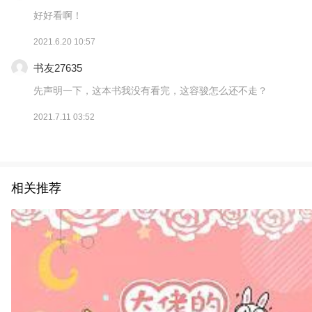
好好看啊！
2021.6.20 10:57
书友27635
先声明一下，这本书我没有看完，这容骏怎么还不走？
2021.7.11 03:52
相关推荐