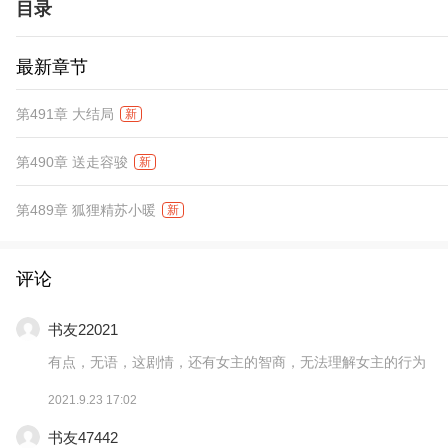
目录
最新章节
第491章 大结局
新
第490章 送走容骏
新
第489章 狐狸精苏小暖
新
评论
书友22021
有点，无语，这剧情，还有女主的智商，无法理解女主的行为
2021.9.23 17:02
书友47442