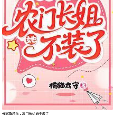
分家断亲后，农门长姐她不装了