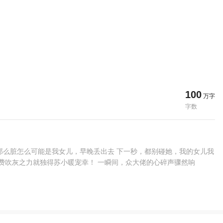
100
万字
字数
那么脏怎么可能是我女儿，早晚丢出去 下一秒，都别碰她，我的女儿我
费吹灰之力就独得苏小暖宠幸！ 一瞬间，众大佬的心碎声骤然响