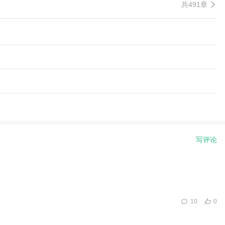
共491章
写评论
10
0