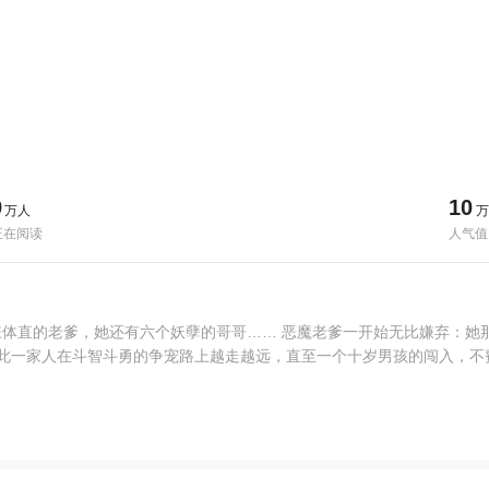
9
10
万人
万
正在阅读
人气值
体直的老爹，她还有六个妖孽的哥哥…… 恶魔老爹一开始无比嫌弃：她
从此一家人在斗智斗勇的争宠路上越走越远，直至一个十岁男孩的闯入，不